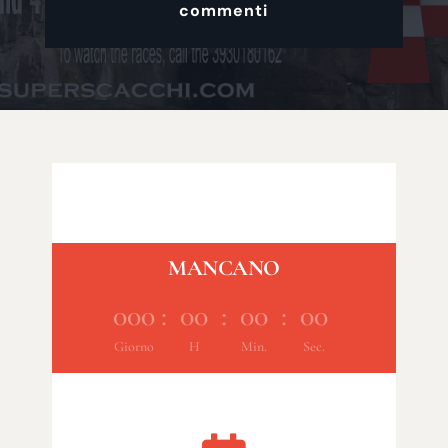
commenti
MANCANO
000
:
00
:
00
:
00
Giorno
H
Min.
Sec.