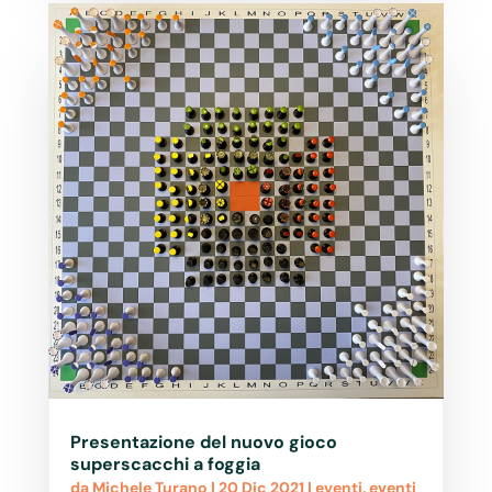
Presentazione del nuovo gioco
superscacchi a foggia
da
Michele Turano
|
20 Dic 2021
|
eventi
,
eventi