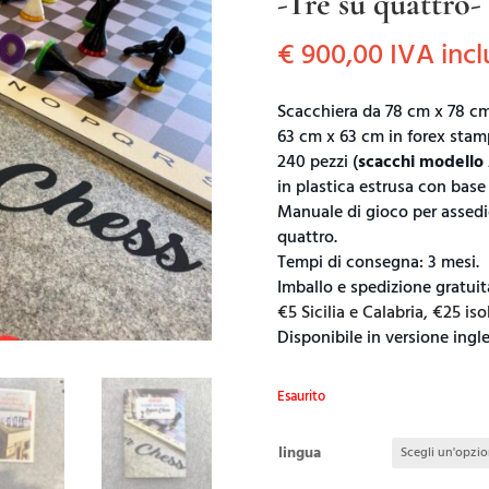
-Tre su quattro-
€
900,00
IVA incl
Scacchiera da 78 cm x 78 c
63 cm x 63 cm in forex stam
240 pezzi (
scacchi modello
in plastica estrusa con base
Manuale di gioco per assedio
quattro.
Tempi di consegna: 3 mesi.
Imballo e spedizione gratuita
€5 Sicilia e Calabria, €25 is
Disponibile in versione ingle
Esaurito
lingua