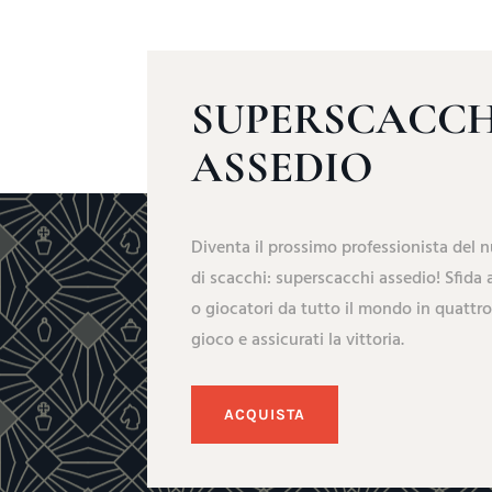
SUPERSCACCH
ASSEDIO
Diventa il prossimo professionista del 
di scacchi: superscacchi assedio! Sfida 
o giocatori da tutto il mondo in quattro
gioco e assicurati la vittoria.
ACQUISTA