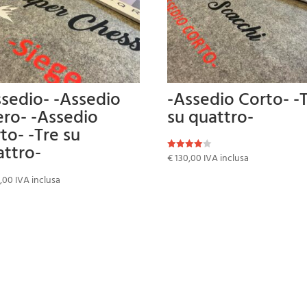
ssedio- -Assedio
-Assedio Corto- -
ero- -Assedio
su quattro-
to- -Tre su
attro-
€
130,00
IVA inclusa
Valutato
4.00
su 5
,00
IVA inclusa