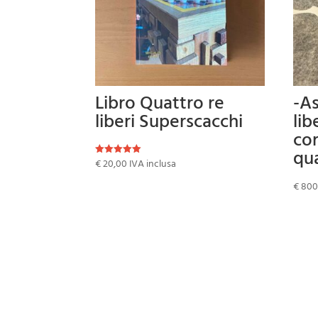
Libro Quattro re
-A
liberi Superscacchi
lib
cor
qu
€
20,00
IVA inclusa
Valutato
5.00
su 5
€
800