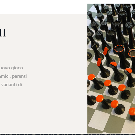
I
nuovo gioco
amici, parenti
 varianti di