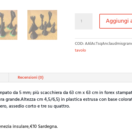
-
Aggiungi a
Assedio-
-
Assedio
libero-
COD:
AAlAcTsqAnclaudmisgran
-
tavolo
Assedio
corto-
-
Tre
Recensioni (0)
su
quattro-
ampato da 5 mm; più scacchiera da 63 cm x 63 cm in forex stampat
quantità
a grande.Altezza cm 4,5/6,5) in plastica estrusa con base colorat
ero, assedio corto e tre su quattro.
Venezia insulare,€10 Sardegna.