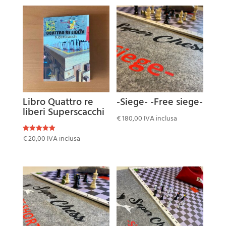
Libro Quattro re
-Siege- -Free siege-
liberi Superscacchi
€
180,00
IVA inclusa
€
20,00
IVA inclusa
Valutato
5.00
su 5