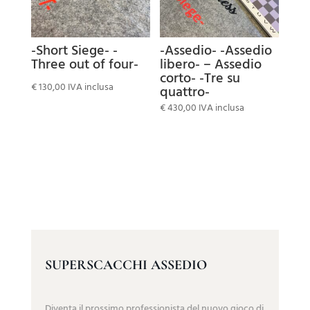
-Short Siege- -
-Assedio- -Assedio
Three out of four-
libero- – Assedio
corto- -Tre su
€
130,00
IVA inclusa
quattro-
€
430,00
IVA inclusa
SUPERSCACCHI ASSEDIO
Diventa il prossimo professionista del nuovo gioco di